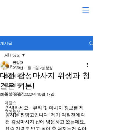
게시물
All Posts
찐망고
All Posts
2020년 11월 13일
2분 분량
대전 감성마사지 위생과 청
건강이야기
결은 기본!
금융이야기
일상이야기
최종 수정일:
2022년 10월 17일
마캉스
안녕하세요~ 뷰티 및 마사지 정보를 제
구인정보
공하는 찐망고입니다! 제가 며칠전에 대
전 감성마사지 샵에 방문하고 왔는데요, 
요즘 기력도 없고 몸이 축 쳐지는거 같아