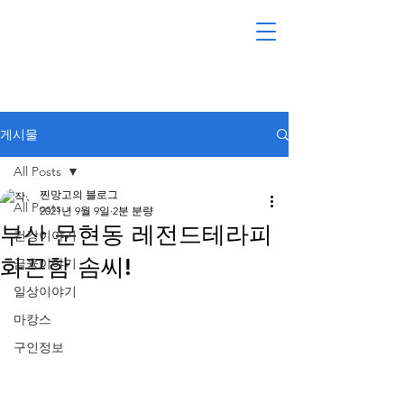
게시물
All Posts
찐망고의 블로그
All Posts
2021년 9월 9일
2분 분량
부산 문현동 레전드테라피
건강이야기
화끈함 솜씨!
금융이야기
일상이야기
마캉스
구인정보