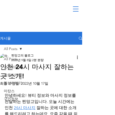
게시물
All Posts
찐망고의 블로그
All Posts
2020년 9월 8일
2분 분량
인천 24시 마사지 잘하는
건강이야기
곳 소개!
금융이야기
일상이야기
최종 수정일:
2022년 10월 17일
마캉스
안녕하세요! 뷰티 정보와 마사지 정보를 
구인정보
전달하는 찐망고입니다. 오늘 시간에는 
인천 
24시 마사지
 잘하는 곳에 대한 소개
를 해드리려고 하는데요, 요즘 같을 때 외