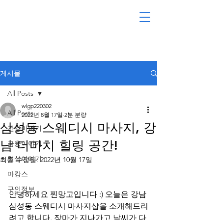
게시물
All Posts
wlgp220302
All Posts
2022년 8월 17일
2분 분량
삼성동 스웨디시 마사지, 강
건강이야기
남 더마치 힐링 공간!
금융이야기
일상이야기
최종 수정일:
2022년 10월 17일
마캉스
구인정보
안녕하세요 찐망고입니다 :) 오늘은 강남 
삼성동 스웨디시 마사지샵을 소개해드리
려고 합니다. 장마가 지나가고 날씨가 다