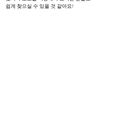
쉽게 찾으실 수 있을 것 같아요!
상단 배너를 통해서 타 샵들의 정보도 확
인하실 수 있고 예약 하는 방법도 나와 있
으니 궁금하신 분들은 클릭해보시고 가
세요!
마사지 구인구직
은 테라피닷컴을 통해
서 보실 수 있고, 
마캉스
에서는 뷰티나 왁
싱 에스테틱 정보를 확인해 보실 수 있으
니 참고 부탁드립니다.
전국 마사지 샵 둘러보기 ▼
창곡동 스웨디시 마사지, 꼼꼼한 관리 성
남 헤레이스스웨디시!
신당역 스웨디시 마사지, 세련된 중구 로
체에스테틱!
이태원 스웨디시 마사지, 부드러운 용산 