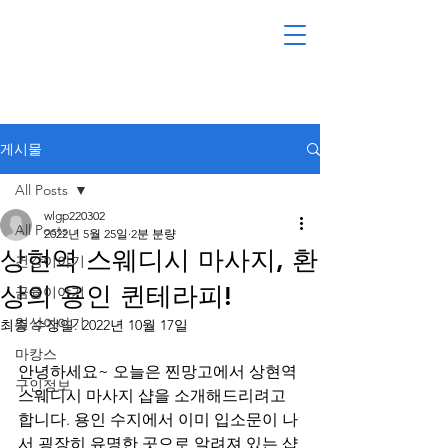
게시물
All Posts
wlgp220302
All Posts
2022년 5월 25일
2분 분량
상현역 스웨디시 마사지, 환
건강이야기
상의 용인 퀸테라피!
금융이야기
일상이야기
최종 수정일:
2022년 10월 17일
마캉스
안녕하세요~ 오늘은 찐망고에서 상현역 
구인정보
스웨디시 마사지 샵을 소개해드리려고 
합니다. 용인 수지에서 이미 입소문이 나
서 굉장히 유명한 곳으로 알려져 있는 샵 