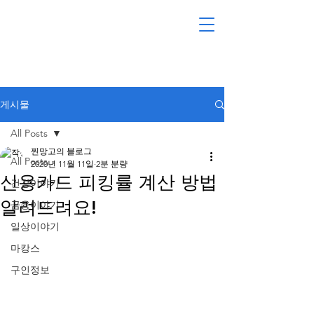
게시물
All Posts
찐망고의 블로그
All Posts
2020년 11월 11일
2분 분량
신용카드 피킹률 계산 방법
건강이야기
알려드려요!
금융이야기
일상이야기
마캉스
구인정보