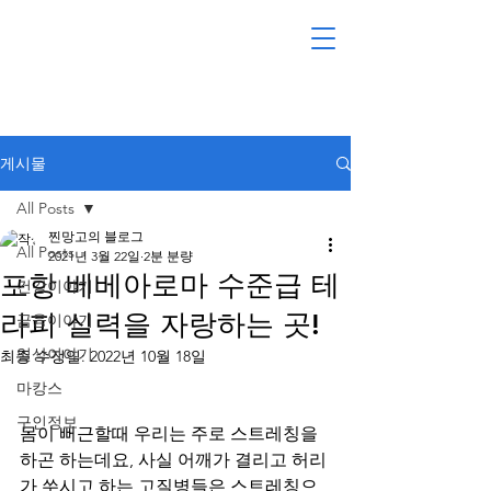
게시물
All Posts
찐망고의 블로그
All Posts
2021년 3월 22일
2분 분량
포항 베베아로마 수준급 테
건강이야기
라피 실력을 자랑하는 곳!
금융이야기
일상이야기
최종 수정일:
2022년 10월 18일
마캉스
구인정보
몸이 뻐근할때 우리는 주로 스트레칭을 
하곤 하는데요, 사실 어깨가 결리고 허리
가 쑤시고 하는 고질병들은 스트레칭으